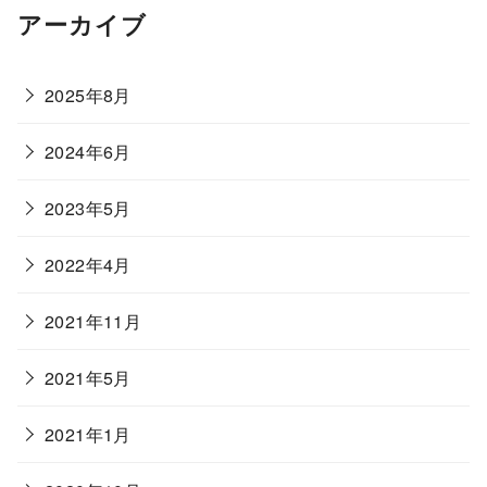
アーカイブ
2025年8月
2024年6月
2023年5月
2022年4月
2021年11月
2021年5月
2021年1月