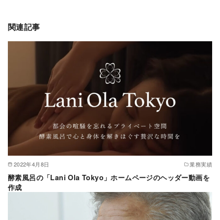
関連記事
2022年4月8日
業務実績
酵素風呂の「Lani Ola Tokyo」ホームページのヘッダー動画を
作成