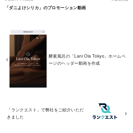
「ダニよけシリカ」のプロモーション動画
酵素風呂の「Lani Ola Tokyo」ホームペ
ージのヘッダー動画を作成
「ランクエスト」で弊社をご紹介いただ
きました