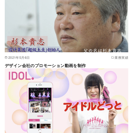
2021年5月6日
業務実績
デザイン会社のプロモーション動画を制作